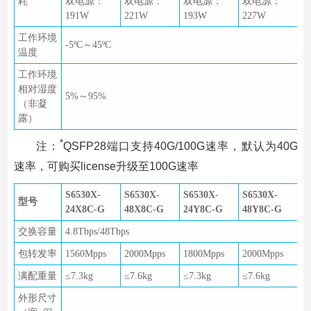
耗
双电源：
双电源：
双电源：
双电源：
191W
221W
193W
227W
工作环境
-5ºC～45ºC
温度
工作环境
相对湿度
5%～95%
（非凝
露）
*
注：
QSFP28端口支持40G/100G速率，默认为40G
速率，可购买license升级至100G速率
S6530X-
S6530X-
S6530X-
S6530X-
型号
24X8C-G
48X8C-G
24Y8C-G
48Y8C-G
交换容量
4.8Tbps/48Tbps
包转发率
1560Mpps
2000Mpps
1800Mpps
2000Mpps
满配重量
≤7.3kg
≤7.6kg
≤7.3kg
≤7.6kg
外形尺寸