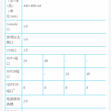
（宽×深
×高）
440×400×44
（单
位:mm）
Console
1个
口
管理以太
1个
网口
USB口
1个
SFP+端
24
48
-
-
口
SFP28端
-
-
24
48
口
QSFP28
8
8
8
8
*
端口
电源模块
2个
插槽