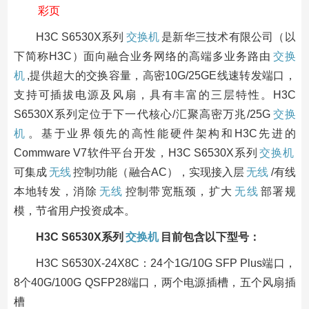
彩页
H3C S6530X系列
交换机
是新华三技术有限公司（以
下简称H3C）面向融合业务网络的高端多业务路由
交换
机
,提供超大的交换容量，高密10G/25GE线速转发端口，
支持可插拔电源及风扇，具有丰富的三层特性。H3C
S6530X系列定位于下一代核心/汇聚高密万兆/25G
交换
机
。基于业界领先的高性能硬件架构和H3C先进的
Commware V7软件平台开发，H3C S6530X系列
交换机
可集成
无线
控制功能（融合AC），实现接入层
无线
/有线
本地转发，消除
无线
控制带宽瓶颈，扩大
无线
部署规
模，节省用户投资成本。
H3C S6530X系列
交换机
目前包含以下型号：
H3C S6530X-24X8C：24个1G/10G SFP Plus端口，
8个40G/100G QSFP28端口，两个电源插槽，五个风扇插
槽