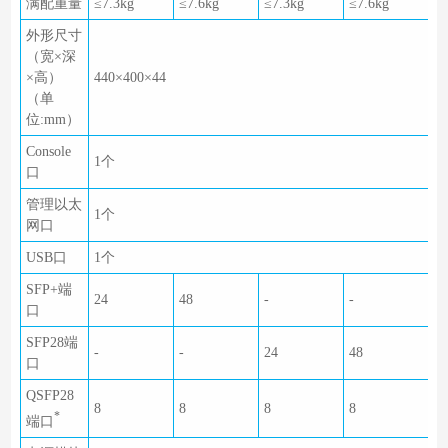
满配重量
≤7.3kg
≤7.6kg
≤7.3kg
≤7.6kg
外形尺寸
（宽×深
×高）
440×400×44
（单
位:mm）
Console
1个
口
管理以太
1个
网口
USB口
1个
SFP+端
24
48
-
-
口
SFP28端
-
-
24
48
口
QSFP28
8
8
8
8
*
端口