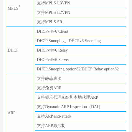
支持MPLS L3VPN
*
MPLS
支持MPLS L2VPN
支持MPLS SR
DHCPv4/v6 Client
DHCP Snooping、DHCPv6 Snooping
DHCP
DHCPv4/v6 Relay
DHCPv4/v6 Server
DHCP Snooping option82/DHCP Relay option82
支持静态表项
支持免费ARP
支持标准代理ARP和本地代理ARP
支持Dynamic ARP Inspection（DAI）
ARP
支持ARP anti-attack
支持ARP源抑制