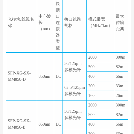
块
接
中心波
口
最大
光模块/线缆名
接口线缆
模式带宽
长
连
传输
称
规格
（MHz*km）
（nm）
接
距离
器
类
型
2000
300m
50/125µm
500
82m
多模光纤
SFP-XG-SX-
850nm
LC
400
66m
MM850-D
200
33m
62.5/125µm
多模光纤
160
26m
2000
300m
50/125µm
500
82m
多模光纤
SFP-XG-SX-
850nm
LC
400
66m
MM850-E
200
33m