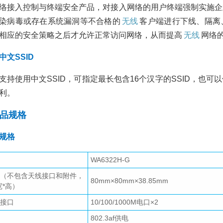
络接入控制与终端安全产品，对接入网络的用户终端强制实施企
染病毒或存在系统漏洞等不合格的
无线
客户端进行下线、隔离
相应的安全策略之后才允许正常访问网络，从而提高
无线
网络
中文SSID
支持使用中文SSID，可指定最长包含16个汉字的SSID，也可
利。
品规格
规格
WA6322H-G
（不包含天线接口和附件，
80mm×80mm×38.85mm
宽*高）
接口
10/100/1000M电口×2
802.3af供电