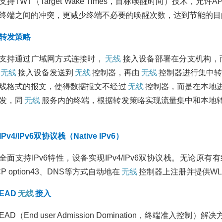
支持TWT（Target Wake Times，目标唤醒时间）技术
终端之间的冲突，更减少终端不必要的唤醒次数，达到节能的目
转发策略
支持通过广域网方式连接时，
无线
接入设备部署在分支机构，
无线
接入设备发送到
无线
控制器，再由
无线
控制器进行集中
线格式的报文，使得数据报文不经过
无线
控制器，而是在本地
发，同
无线
服务内的终端，根据转发策略实现流量集中和本地
Pv4/IPv6双协议栈（Native IPv6）
全面支持IPv6特性，设备实现IPv4/IPv6双协议栈。无论原有
CP option43、DNS等方式自动地在
无线
控制器上注册并提供W
EAD
无线
接入
EAD（End user Admission Domination，终端