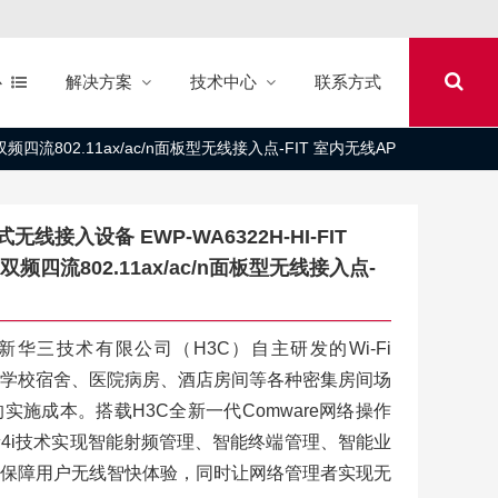
心
解决方案
技术中心
联系方式
天线双频四流802.11ax/ac/n面板型无线接入点-FIT 室内无线AP
式无线接入设备 EWP-WA6322H-HI-FIT
天线双频四流802.11ax/ac/n面板型无线接入点-
产品是新华三技术有限公司（H3C）自主研发的Wi-Fi
，适用于学校宿舍、医院病房、酒店房间等各种密集房间场
施成本。搭载H3C全新一代Comware网络操作
4i技术实现智能射频管理、智能终端管理、智能业
保障用户无线智快体验，同时让网络管理者实现无