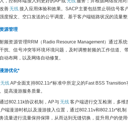
入，控制终端接入到更好的AP或
无线
服务；并根据网络应用对
超云R3211服务器
解决方案
产海光2U机架式，
改善
无线
接入应用体验和效果。SACP主要包括禁止弱信号客
2021/03/24
3227
政
办公专用算力设备
强度报文、空口发送的公平调度、基于客户端链路状况的流量整
府行业
华为云
华为云服务器
2026/05/27
109
品促销
资源管理
射频资源管理RRM（Radio Resource Managemen
干扰、信号冲突等环境环境问题，及时调整射频的工作信道、
自动布网，以及网络自动修复。
漫游优化*
无线
AP全面支持802.11r*标准中所定义的Fast BSS Transit
、提高漫游服务质量。
通过802.11k协议机制，AP与
无线
客户端进行交互检测，多维
户端漫游时机以及漫游接入位置，通过802.11v和802.11r
务流量进行流量保持保障，从而达到无缝切换，提升用户的使用