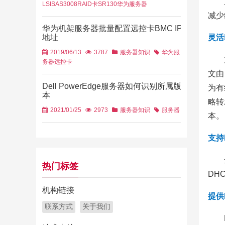
LSISAS3008
RAID卡
SR130
华为服务器
减少
华为机架服务器批量配置远控卡BMC IP
灵活
地址
2019/06/13
3787
服务器知识
华为服
务器
远控卡
文由
Dell PowerEdge服务器如何识别所属版
为有
本
略转
2021/01/25
2973
服务器知识
服务器
本。
支持I
热门标签
DH
机构链接
提供
联系方式
关于我们