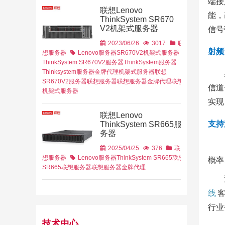
端接
联想Lenovo
能，
ThinkSystem SR670
V2机架式服务器
信号
政务云
解决方案
2023/06/26
3017
联
射频
想服务器
Lenovo服务器
SR670V2机架式服务器
ThinkSystem SR670V2服务器
ThinkSystem服务器
Thinksystem服务器金牌代理
机架式服务器
联想
SR670V2服务器
联想服务器
联想服务器金牌代理
联想
信道
机架式服务器
实现
联想Lenovo
支持
ThinkSystem SR665服
务器
2025/04/25
376
联
想服务器
Lenovo服务器
ThinkSystem SR665
联想
概率
SR665
联想服务器
联想服务器金牌代理
线
客
行业
技术中心