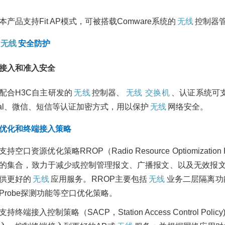
品促销
本产品支持Fit AP模式，可被搭载Comware系统的
无线
控制器
华为CE9860-4C-E
华为综ICT之智，构建
机｜400G高密度端
综合大交通体系，支撑
无线
安全防护
数据中心核心组网标
城镇化进程
2026/04/15
127
2021/03/08
2547
政
接入和准入安全
品促销
华为
华为服务器
数字化转型
配合H3C自主研发的
无线
控制器、
无线
交换机
、认证系统可支持
华为泰山Taishan22
IT运维管理咨询服务
服务器：国产算力标
rtal、微信、短信等认证加密方式，用以保护
无线
网络安全。
2021/01/20
3718
互
杆，多场景适配+限
联网行业
其他行业
医疗行业
教
惠来袭
优化和终端接入策略
育行业
金融行业
IT运维
2026/01/13
268
产品促销
支持空口资源优化策略RROP（Radio Resource Optiomizat
云管理平台解决方案
H3C S6850-56HF-
的集合，致力于减少或控制管理报文、广播报文、以及无效报
2021/01/20
2875
互
换机：数据中心的网
联网行业
其他行业
医疗行业
教
利器
供更好的
无线
应用服务。RROP主要包括
无线
业务二层隔离功
育行业
金融行业
云
解决方
Probe探测功能等空口优化策略。
2025/07/01
472
品促销
支持终端接入控制策略（SACP，Station Access Control
北京政务云——华为云