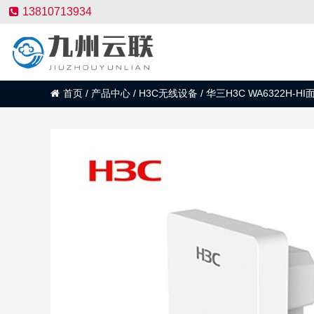
13810713934
首页
/
产品中心
/
H3C无线设备
/
华三H3C WA6322H-HI