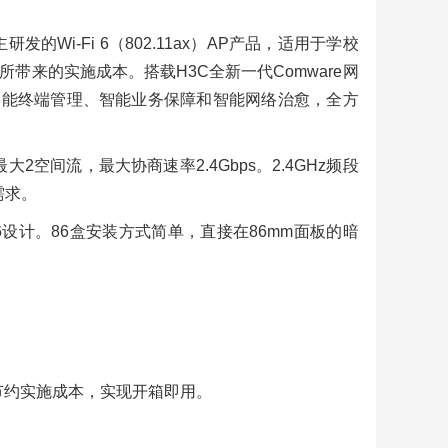
的Wi-Fi 6（802.11ax）AP产品，适用于学校
来的实施成本。搭载H3C全新一代Comware网
智能终端管理、智能业务保障和智能网络治愈，全方
大2空间流，最大协商速率2.4Gbps。2.4GHz频段
需求。
常
6设计。86盒安装方式简单，直接在86mm面板的暗
山
务器
行
280服
务器
75：
节约实施成本，实现开箱即用。
当
产