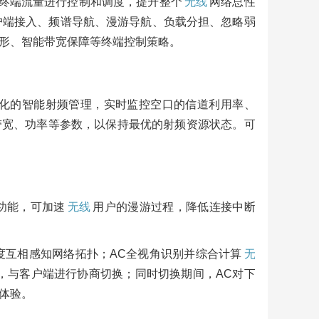
终端流量进行控制和调度，提升整个
无线
网络总性
｜国
信创
户端接入、频谱导航、漫游导航、负载分担、忽略弱
形、智能带宽保障等终端控制策略。
产
t）通过系统化的智能射频管理，实时监控空口的信道利用率、
带宽、功率等参数，以保持最优的射频资源状态。可
ion功能，可加速
无线
用户的漫游过程，降低连接中断
度互相感知网络拓扑；AC全视角识别并综合计算
无
*机制，与客户端进行协商切换；同时切换期间，AC对下
体验。