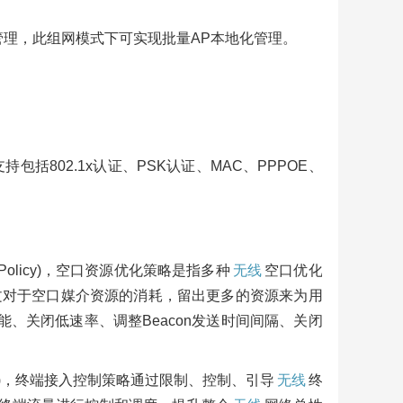
管理，此组网模式下可实现批量AP本地化管理。
I交换
口，
杆
产
包括802.1x认证、PSK认证、MAC、PPPOE、
80
时特
ion Policy)，空口资源优化策略是指多种
无线
空口优化
G交
文对于空口媒介资源的消耗，留出更多的资源来为用
络
能、关闭低速率、调整Beacon发送时间间隔、关闭
产
 Policy)，终端接入控制策略通过限制、控制、引导
无线
终