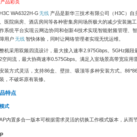
产品彩页
H3C WA6322H-G
无线
产品是新华三技术有限公司（H3C）自主研发
、医院病房、酒店房间等各种密集房间场所极大的减少安装施工所带
作系统平台实现云网边协同和创新4i技术实现智能射频管理、
障用户
无线
智快体验，同时让网络管理者实现无忧运维。
整机采用双频四流设计，最大接入速率2.975Gbps。5GHz频段最
2空间流，最大协商速率0.575Gbps。满足入室场景高带宽应用
戴尔移动办公解决方案
推荐部署DeepSeek
安装方式灵活，支持86盒、壁挂、吸顶等多种安装方式。86*8
用模型使用的华为泰
2021/01/14
3175
互
Taishn200-2280服
装，不破坏原有装修。
联网行业
教育行业
金融行业
配置要求
戴尔解决方案
移动办公
解决
2025/03/13
1014
品特点
方案
业资讯
DeepSeek
DeepSeek模型
Taishan2
务器
Taishn200服务器
泰山Taishan200-2280服
模式
智慧城轨，“云”领未来
——华为助力呼和浩特
戴尔Precision T78
开启城轨云应用的新纪
AP内置多合一版本可根据需求灵活的切换工作模式版本，从而
图形工作站的实力担
元
2025/06/20
417
2722
政府行业
华为
华为
AP