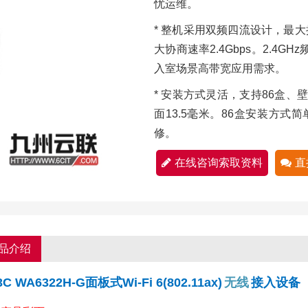
忧运维。
* 整机采用双频四流设计，最大接
大协商速率2.4Gbps。2.4G
入室场景高带宽应用需求。
* 安装方式灵活，支持86盒、
面13.5毫米。86盒安装方式
修。
在线咨询索取资料
直
品介绍
3C WA6322H-G面板式Wi-Fi 6(802.11ax)
无线
接入设备