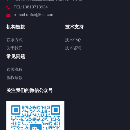
TEL:13810713934
解决方案
e-mail:dufei@6ict.com
机构链接
技术支持
产品中心
解决方案
新闻中心
联系方式
技术中心
关于我们
技术咨询
华为AirEngine 5762-12SW无线接入点
常见问题
AirEngine5762-12SW(11ax室内型,2+2
双频,智能天线,蓝牙) 企业室内无线AP
购买流程
2024/09/25
864
华为无线设备
版权条款
AirEngine 5762-12SW
Wi-Fi6
华为WLAN
华为无线AP
华为无线局域网
华为无
线金牌代理商
接入点
无线AP
无线接入点
关注我们的微信公众号
华为坤灵eKitEngine S5735S-L系列交换
机
2024/09/20
1046
华为交换机
S5735S-
L24P4S-A2
S5735S-L24P4X-A2
S5735S-L24ST4X-
A3
S5735S-L24T4S-QA2
S5735S-L24T4X-QA2
S5735S-L48P4S-
A1
S5735S-L48P4X-A1
S5735S-L48S4X-A3
S5735S-L48T4S-A1
S5735S-