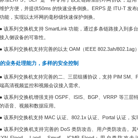
品促销
DELL高性能计算解决方
维护方便，并提供50ms 的快速业务倒换。ERPS 是 ITU-T 发布
案
功能，实现以太环网的毫秒级快速保护倒换。
华三S6520X-54QC-
2021/01/14
3622
互
万兆交换机，华三金
● 该系列交换机支持 SmartLink 功能，通过多条链路接
联网行业
其他行业
医疗行业
教
代理商促销
Dell EMC
DELL解决方案
戴尔易
接入侧设备的可靠性。
2022/03/25
3417
Dell EMC，高性能计算
解决方案
高
业资讯
S6520X-54QC-HI
万兆交换机
促销
华
● 该系列交换机支持完善的以太 OAM（IEEE 802.3ah/802
换机金牌代理
华三金牌代理商
的业务处理能力，多样的安全控制
● 该系列交换机支持完善的二、三层组播协议，支持 PIM SM、PIM D
端高清视频监控和视频会议接入需求。
● 该系列交换机增强支持 OSPF、ISIS、BGP、VRRP 
的语音、视频和数据应用。
● 该系列交换机支持 MAC 认证、802.1x 认证、Portal 认
● 该系列交换机支持完善的 DoS 类防攻击、用户类防攻击。
SYN Flood、Land、Smurf、ICMP Flood；用户类