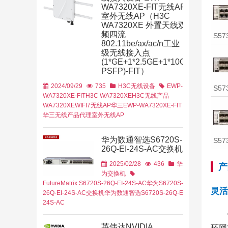
线控制器
华为无
WA7320XE-FIT无线AP
室外无线AP（H3C
WA7320XE 外置天线双
频四流
S57
802.11be/ax/ac/n工业
级无线接入点
(1*GE+1*2.5GE+1*10G
PSFP)-FIT）
他行业
教育行业
线AP
华为无线控
2024/09/29
735
H3C无线设备
EWP-
S57
WA7320XE-FIT
H3C WA7320XE
H3C无线产品
WA7320XE
WIFI7无线AP
华三EWP-WA7320XE-FIT
华三无线产品代理
室外无线AP
华为数通智选S6720S-
S57
26Q-EI-24S-AC交换机
他行业
WLA
制器
华为无线金
2025/02/28
436
华
产
为交换机
FutureMatrix S6720S-26Q-EI-24S-AC
华为S6720S-
灵活
26Q-EI-24S-AC交换机
华为数通智选S6720S-26Q-EI-
24S-AC
英伟达NVIDIA
环网