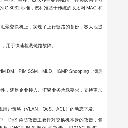
的 G.8032 标准，该标准基于传统的以太网 MAC 和
HI
牌
入到多台汇聚交换机上，实现了上行链路的备份，极大地提
行
三交
.1ag），用于快速检测链路故障。
M、PIM SSM、MLD、IGMP Snooping，满足
等三层特性，满足企业接入、汇聚业务承载要求，支持更加
证，实现用户策略（VLAN、QoS、ACL）的动态下发。
其中，DoS 类防攻击主要针对交换机本身的攻击，包
防攻击涉及 DHCP 服务器仿冒攻击、IP/MAC 欺骗、