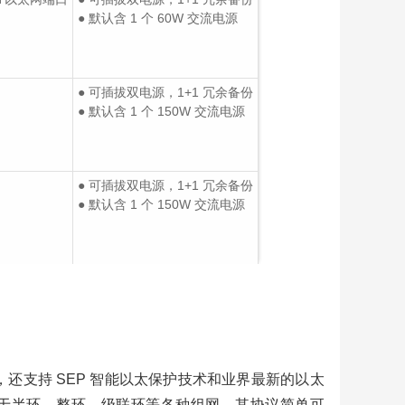
产
● 默认含 1 个 60W 交流电源
oD
● 可插拔双电源，1+1 冗余备份
服务器
● 默认含 1 个 150W 交流电源
产
器
超
● 可插拔双电源，1+1 冗余备份
业级
● 默认含 1 个 150W 交流电源
防
案
产
0E
理防
：网
协议，还支持 SEP 智能以太保护技术和业界最新的以太
产
适用于半环、整环、级联环等各种组网，其协议简单可