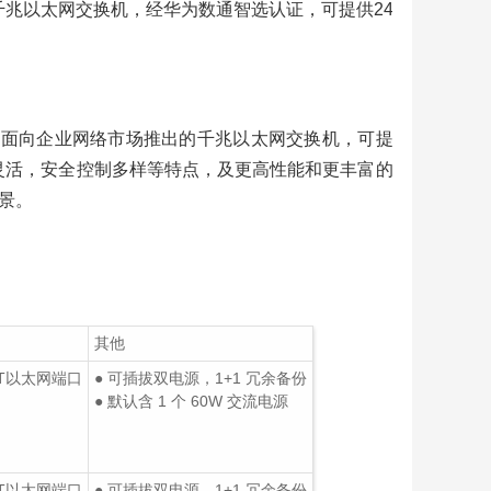
场推出的千兆以太网交换机，经华为数通智选认证，可提供24
35S-S”）是面向企业网络市场推出的千兆以太网交换机，可提
组网灵活，安全控制多样等特点，及更高性能和更丰富的
景。
8CQ
超
产
销活
其他
中心
SE-T以太网端口
● 可插拔双电源，1+1 冗余备份
● 默认含 1 个 60W 交流电源
新
SE-T以太网端口
● 可插拔双电源，1+1 冗余备份