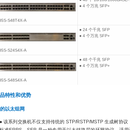
2021/04/09
2427
线金牌代理商
解决方案
● 4 个万兆 SFP+
品促销
服务器
浪潮服务器
英特尔
企业WLAN场景化设计
35S-S48T4X-A
（体育场展馆）——华
超聚变发布FusionP
为无线解决方案
和全新一代
● 24 个千兆 SFP
FusionServer V7
2021/04/07
3039
其
● 4 个万兆 SFP+
2023/02/24
2771
WLAN
体育场
华为无线AC
华为无
品促销
智能服务器
服务器操作系统
机柜服务
制器
华为无线金牌代理商
解决方案
35S-S24S4X-A
聚变
超聚变服务器
● 48 个千兆 SFP
企业WLAN场景化设计
（酒店）——华为无线
华为USG6620E企
● 4 个万兆 SFP+
解决方案
防火墙：高性能安全
护与智能运维解决方
2021/04/07
2846
其
35S-S48S4X-A
2025/06/11
442
N
华为无线AC
华为无线AP
华为无线控
品促销
企业级网络安全解决方案
华为USG662
牌代理商
解决方案
品特性和优势
防火墙
华为VPN 设备
华为下一代防火墙
华为云管
火墙
华为数据防泄漏系统
华为网络安全促销
医院无线ap覆盖方案
的以太组网
2021/05/26
3590
医
华为S7712交换机
疗行业
无线AC
无线AP
无线
络核心的实力担当
● 该系列交换机不仅支持传统的 STP/RSTP/MSTP 生成树
覆盖方案
2025/06/26
407
标准ERPS。SEP 是一种专用于以太链路层的环网协议，