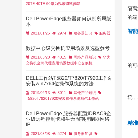
20
TE-40
TE-60
华为视讯
调试步骤
隔离
的端
Dell PowerEdge服务器如何识别所属版
本
智能
2021/01/25
2974
服务器知识
服务器
数据中心级交换机应用场景及选型参考
2021/05/28
4315
网络产品知识
华为
交换机金牌代理
应用场景
数据中心交换机
的可
DELL工作站T5820/T7820/T7920工作站
安装win7x64位操作系统的方法
2019/06/13
8011
其他产品知识
统，
T5820
T7820
T7920
安装操作系统
戴尔工作站
Dell PowerEdge 服务器配置iDRAC9企
业级远程控制卡和生命周期控制器网络
精准
IP
2021/03/08
5274
服务器知识