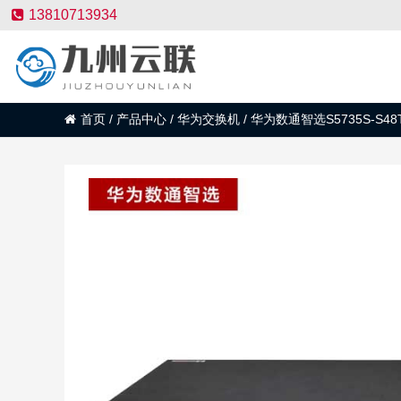
13810713934
首页
/
产品中心
/
华为交换机
/
华为数通智选S5735S-S48