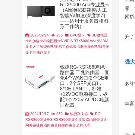
RTX5000 Ada专业显卡
靠、
（AI绘图/3D建模/人工
智能/AI加速/深度学习
网桥
——适用于服务器和图
形工作站）
育行业
金融行业
2025/09/24
285
GPU显卡
3D建模显
升了
安信
戴尔易安信，
卡
AI加速卡
AI绘图显卡
NVIDIA RTX5000 Ada
NVIDIA
性能计算
显卡
人工智能GPU
图形工作站显卡
服务器GPU
服务器
显卡
英伟达显卡
强大
锐捷RG-RSR860移动
路由器 千兆路由器，固
化4个WAN口(2个GE电
口，2个SFP光口)，
多终
8*GE LAN口，标准
+12VDC电源接口，标
配1个220V AC/DC电源
丰富
适配器。
2024/10/17
850
锐捷路由器
RG-
RSR860
锐捷RG-RSR860
锐捷企业级路由器
锐捷企业
网关
锐捷移动路由器
锐捷路由器金牌代理
括 