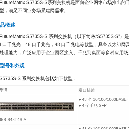
FutureMatrix S5735S-S系列交换机是面向企业网络市
型，满足不同业务场景建网需求。
品概述
FutureMatrix S5735S-S 系列交换机（以下简称“S57
24 口千兆光，48 口千兆光，48 口千兆电等款型，具备以太
处理能力，广泛应用于企业园区接入、千兆到桌面等多种应用场
张家港智慧城市——华
华为CE6865E-48S
型号和外观
为云解决方案
交换机：数据中心的
强“心脏”
2021/03/24
2847
政
S5735S-S 系列交换机包括如下款型：
2025/06/11
462
府行业
华为云
华为云服务器
品促销
华为CE6865E-48S8CQ
华为交换机促
智慧城市
解决方案
型号
端口描述
动
华为交换机特点
华为交换机适用范围
华为数据
交换机
● 48 个 10/100/1000BA
企业WLAN（无线）场
● 4 个千兆 SFP
景化设计（医疗）——
华为无线解决方案
针对智慧时代需求设
计，浪潮全球发布全
35S-S48T4S-A
2021/04/07
2905
医
M6服务器
N
医疗
华为无线AC
华为无线AP
华为无
● 48 个 10/100/1000BA