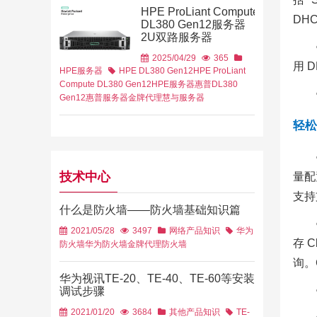
HPE ProLiant Compute
DHC
DL380 Gen12服务器
2U双路服务器
2025/04/29
365
用 
HPE服务器
HPE DL380 Gen12
HPE ProLiant
Compute DL380 Gen12
HPE服务器
惠普DL380
Gen12
惠普服务器金牌代理
慧与服务器
轻松
技术中心
量配
支持
什么是防火墙——防火墙基础知识篇
2021/05/28
3497
网络产品知识
华为
存 
防火墙
华为防火墙金牌代理
防火墙
询。
华为视讯TE-20、TE-40、TE-60等安装
调试步骤
2021/01/20
3684
其他产品知识
TE-