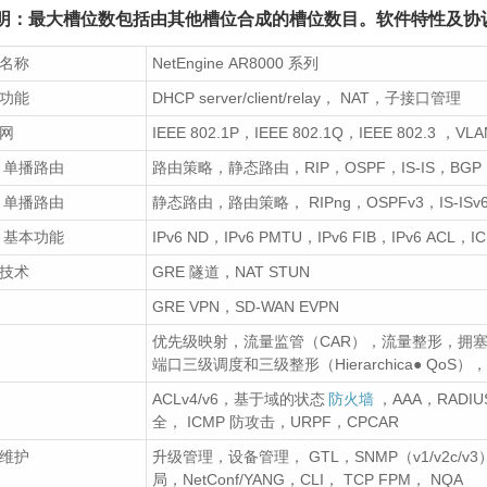
说明：最大槽位数包括由其他槽位合成的槽位数目。软件特性及协
名称
NetEngine AR8000 系列
功能
DHCP server/client/relay， NAT，子接口管理
网
IEEE 802.1P，IEEE 802.1Q，IEEE 802.3 
4 单播路由
路由策略，静态路由，RIP，OSPF，IS-IS，BGP
6 单播路由
静态路由，路由策略， RIPng，OSPFv3，IS-ISv
6 基本功能
IPv6 ND，IPv6 PMTU，IPv6 FIB，IPv6 ACL，
技术
GRE 隧道，NAT STUN
GRE VPN，SD-WAN EVPN
优先级映射，流量监管（CAR），流量整形，拥塞
端口三级调度和三级整形（Hierarchica● QoS
ACLv4/v6，基于域的状态
防火墙
，AAA，RADI
全， ICMP 防攻击，URPF，CPCAR
维护
升级管理，设备管理， GTL，SNMP（v1/v2c/v3）
局，NetConf/YANG，CLI， TCP FPM， NQA