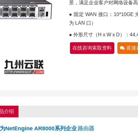
景，满足企业客户对网络设备高
● 固定 WAN 接口：10*10GE
为 LAN 口）
● 外形尺寸（H x W x D）：44.4 m
在线咨询索取资料
直接
品介绍
为NetEngine AR8000系列企业
路由器