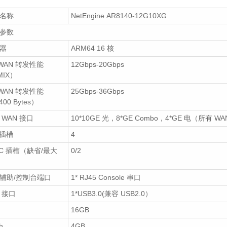
为无线解决方案
超云R3213服务器
路海光16核算力，2
名称
NetEngine AR8140-12G10XG
2021/04/07
3039
其
架式信创业务服务器
WLAN
体育场
华为无线AC
华为无
参数
2026/05/27
126
制器
华为无线金牌代理商
解决方案
品促销
器
ARM64 16 核
-WAN 转发性能
12Gbps-20Gbps
MIX）
-WAN 转发性能
25Gbps-36Gbps
400 Bytes）
 WAN 接口
10*10GE 光，8*GE Combo，4*GE 电（所有 W
 插槽
4
IC 插槽（缺省/最大
0/2
辅助/控制台端口
1* RJ45 Console 串口
B 接口
1*USB3.0(兼容 USB2.0）
16GB
h
4GB