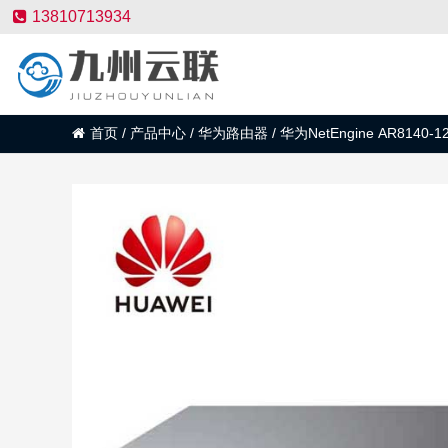
13810713934
首页
/
产品中心
/
华为路由器
/
华为NetEngine AR814