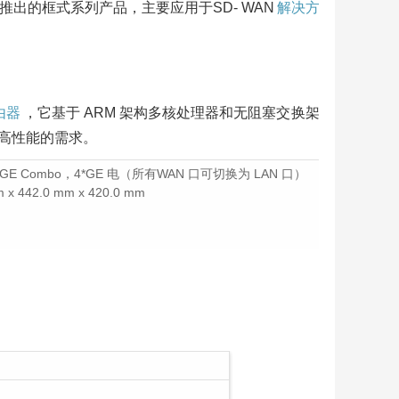
出的框式系列产品，主要应用于SD- WAN
解决方
由器
，它基于 ARM 架构多核处理器和无阻塞交换架
高性能的需求。
8*GE Combo，4*GE 电（所有WAN 口可切换为 LAN 口）
 442.0 mm x 420.0 mm
路由
引
行
I系列
比
产
5720
代