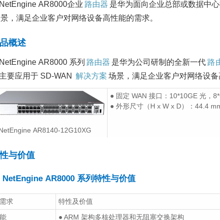
NetEngine AR8000企业
路由器
是华为面向企业总部或数据中心推
场景，满足企业客户对网络设备高性能的需求。
品概述
NetEngine AR8000 系列
路由器
是华为公司研制的全新一代
路
主要应用于 SD-WAN
解决方案
场景，满足企业客户对网络设备
● 固定 WAN 接口：10*10GE 光，
北京政务云——华为云
● 外形尺寸（H x W x D）：44.4 mm x
华三MSR3640-X1
解决方案
器：企业网络的强力
擎
NetEngine AR8140-12G10XG
2021/03/24
3228
政
2025/07/22
426
府行业
华为云
华为云服务器
业资讯
政务云
解决方案
性与价值
华为S5730 SI/EI/H
医疗智慧物联解决方案
NetEngine AR8000 系列特性与价值
交换机简单参数及对
2021/02/26
3125
医
2021/04/22
2891
疗行业
医疗
解决方案
需求
特性及价值
品促销
S5700交换机
S
交换机
S5730交换机
华为交换机
华为交换机金牌
能
● ARM 架构多核处理器和无阻塞交换架构