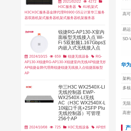
2021/02/22
4272
H3C服务器
4U机架式
H3C
H3C服务器金牌代理
R6900 G5
云计算
华三服务
高可
器
双路机架式
服务器
机架式服务器
机架服务器
联网行业
华
易运
锐捷RG-AP130-X室内
案
面板型无线接入点 Wi-
SD-
Fi 5双射频1.167Gbps室
内嵌入式无线接入点
2024/10/15
659
锐捷无线设备
RG-
AP130-X
锐捷RG-AP130-X
锐捷室内无线AP
锐捷无线
华为 
AP
锐捷金牌代理商
锐捷锐捷无线接入点
锐捷面板型
AP
架构
华三H3C WX2540X-LI
多核
无线控制器 EWP-
WX2540X-LI无线
AC（H3C WX2540X-LI
无阻
育行业
金融行业
10端口千兆+2SFP Plus
高密
无线控制器）可管理
256个AP
产
2024/10/08
725
H3C无线设备
AP控制