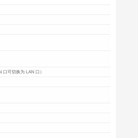
｜双
U机
产
AN 口可切换为 LAN 口）