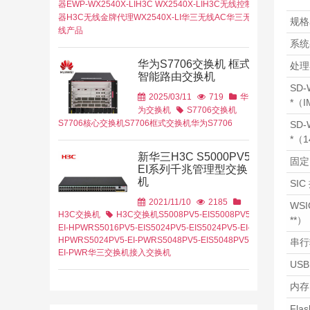
器
EWP-WX2540X-LI
H3C WX2540X-LI
H3C无线控制
器
H3C无线金牌代理
WX2540X-LI
华三无线AC
华三无
规格
线产品
他行业
教育行业
系统
线AP
华为无线控
华为S7706交换机 框式
处理
智能路由交换机
SD
2025/03/11
719
华
*（I
为交换机
S7706交换机
S7706核心交换机
S7706框式交换机
华为S7706
SD
*（1
新华三H3C S5000PV5-
固定
EI系列千兆管理型交换
机
SIC
2021/11/10
2185
WS
H3C交换机
H3C交换机
S5008PV5-EI
S5008PV5-
**）
EI-HPWR
S5016PV5-EI
S5024PV5-EI
S5024PV5-EI-
HPWR
S5024PV5-EI-PWR
S5048PV5-EI
S5048PV5-
串行
EI-PWR
华三交换机
接入交换机
US
内存
Flas