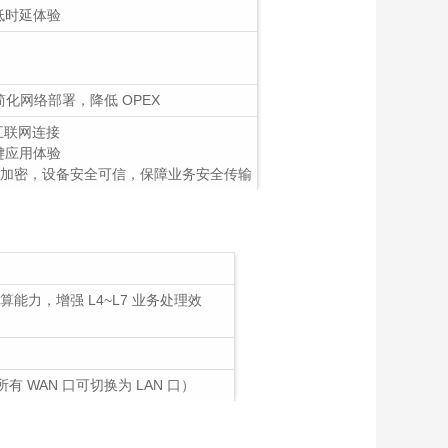
低时延体验
｜华
实力
，简化网络部署，降低 OPEX
互联网连接
键应用体验
Sec 加密，设备安全可信，保障业务安全传输
办
红点
行
能力，增强 L4~L7 业务处理效
企
千
。
完
（所有 WAN 口可切换为 LAN 口）