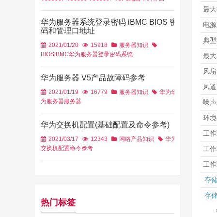
最大
华为服务器系统登录密码 iBMC BIOS 密
电源
码和管理口地址
典型
2021/01/20
15918
服务器知识
BIOS
iBMC
华为服务器
登录密码
系统
最大
风扇
华为服务器 V5产品故障码参考
风道
2021/01/19
16779
服务器知识
华为
华
为服务器
服务器
噪声
环境
华为交换机配置(基础配置及命令参考)
工作
2021/03/17
12343
网络产品知识
华为
交换机配置
命令参考
工作
工作
存
存
热门标签