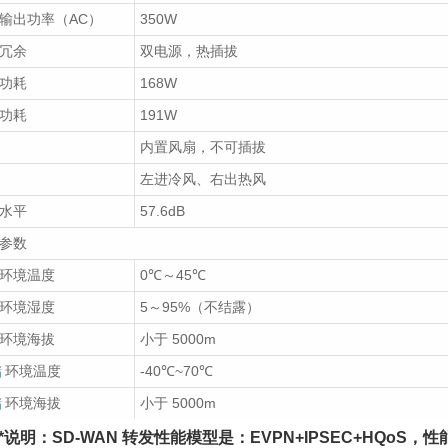
输出功率（AC）
350W
冗余
双电源，热插拔
功耗
168W
功耗
191W
内置风扇，不可插拔
左进冷风、右出热风
水平
57.6dB
参数
环境温度
0℃～45℃
环境湿度
5～95%（不结露）
环境海拔
小于 5000m
储
环境温度
-40℃~70℃
储
环境海拔
小于 5000m
*说明：SD-WAN 转发性能模型是：EVPN+IPSEC+HQoS