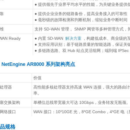
理
华为云解决方案助力美
● 提供领先于业界平均水平的性能，为关键业务提供
图实时支撑20亿+用户
靠
● 提供企业业务的链路备份，提高业务接入的可靠性
“变美”
硬核性能+限时钜惠
● 毫秒级的故障检测和判断机制，缩短业务中断时间
为数通智选S5735S-
2021/03/24
2905
互
H48S4XC-A交换机
为云
华为云服务器
美图秀秀
解决方
维
支持 SD-WAN 管理， SNMP 网管等多种管理方式
出圈
WAN Ready
● 内置 SD-WAN
解决方案
，构建低成本、商业级的
2026/04/16
145
产品促销
● 支持应用识别；基于链路质量的智能选路，保证关
IT运维管理咨询服务
● 多链路选路、双 Hub 站点灵活组网；端到端 IP
华为IdeaHub智慧屏
2021/01/20
3719
互
公宝斩获2020德国
联网行业
其他行业
医疗行业
教
NetEngine AR8000 系列架构亮点
设计奖
育行业
金融行业
IT运维
2021/04/21
2831
价值
业资讯
IdeaHub
华为
德国红点设计奖
智慧屏
不同的应用服务器负载
均衡解决方案
处理器
高性能多核处理器支持高速 WAN 连接，强大的路由计算
H3C S5170-28S-EI
率。
2021/03/17
3518
互
业级交换机：高性能
联网行业
其他行业
医疗行业
教
塞交换架构
单槽位总线带宽最大可达 10Gbps，业务转发无瓶颈
兆接入与智能运维的
应用服务器
解决方案
负载均衡
美融合
网络接口
WAN 接口：10*10GE 光，8*GE Combo，4*GE 电
2025/06/20
413
产品促销
企业WLAN场景化设计
（体育场展馆）——华
品规格