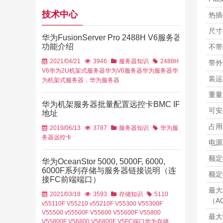
技术中心
热插
尺寸
华为FusionServer Pro 2488H V6服务器
功能介绍
不带
2021/04/21
3946
服务器知识
2488H
带外
V6
华为2U机架式服务器
华为V6服务器
华为服务器
华
装运
为机架式服务器，华为服务器
重量
华为机架服务器批量配置远控卡BMC IP
可安
地址
占用
2019/06/13
3787
服务器知识
华为服
务器
远控卡
电源
额定
华为OceanStor 5000, 5000F, 6000,
6000F系列存储与服务器链接说明（连
额定
接FC前端端口）
最大
2021/03/18
3593
存储知识
5110
（A
v5
5110F V5
5210 v5
5210F V5
5300 V5
5300F
V5
5500 v5
5500F V5
5600 V5
5600F V5
5800
最大
V5
5800F V5
6800 V5
6800F V5
FC端口
华为存储