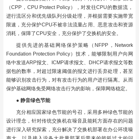
（
CPP
，
CPU Protect Policy
），对发往
CPU
的数据流，
进行流区分和优先级队列分级处理，并根据需要实施带宽
限速，充分保护
CPU
不被非法流量占用、恶意攻击和资源
消耗，保障了
CPU
安全，充分保护了交换机的安全。
提供先进的基础网络保护策略（
NFPP
，
Network
Foundation Protection Policy
）技术，能够限制用户向网
络中发送
ARP
报文、
ICMP
请求报文、
DHCP
请求报文等数
据包的数率，对超过限速阈值的报文进行丢弃处理，甚至
能够识别攻击行为，对有攻击行为的用户进行隔离。从而
保护基础网络免受网络攻击行为的影响，保障网络稳定。
●
静音绿色节能
充分相应国家绿色节能的号召，采用多种绿色节能的
设计理念，针对传统交换机在噪音及能耗方面存在的问题
进行深入研究探索，充分解决了交换机部署在办公环境噪
声大、以及接入设备大批量部署后带来的能耗过大的问