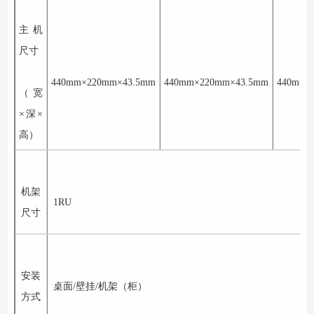
主机
尺寸
440mm
×
220mm
×
43.5mm
440mm
×
220mm
×
43.5mm
440mm
×
（宽
×深×
高）
机架
1RU
尺寸
安装
桌面
/
壁挂
/
机架（柜）
方式