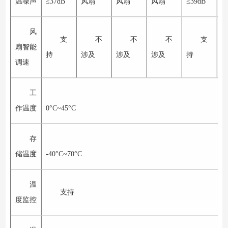
温噪声
≤37dB
风扇
风扇
风扇
≤39dB
≤
风
支
不
不
不
支
扇智能
持
涉及
涉及
涉及
持
调速
工
作温度
0°C~45°C
存
储温度
-40°C~70°C
温
支持
度监控