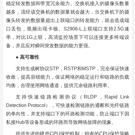
稳定转发数据和带宽冗余能力。交换机接入的摄像头数量
越多，流经该交换机的数据量就会越大，当交换机下的摄
像头转发的数据量超出上联端口的转发能力，就会造成端
口丢包，视频出现卡顿。
S2906-L
上联端口支持
2.5G
速
率，对比
1G
上联，高清监控场景下可以连接更多终端设
备，并且应对瞬间突发数据的能力更强。
●
高可靠性
支持生成树协议
STP
，
RSTP
和
MSTP
，完全保证快速
收敛，提高容错能力，保证网络的稳定运行和链路的负载
均衡，合理使用网络通道，提供冗余链路利用率。
支持快速链路检测协议（
RLDP
，
Rapid Link
Detection Protocol
），可快速检测链路的通断和光纤链路
的单向性，并支持端口下的环路检测功能，防止端口下因
私接
Hub
等设备形成的环路而导致网络故障的现象。
提供先进的硬件
CPU
保护机制：特有的
CPU
保护策略