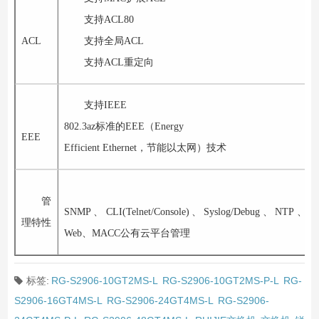
支持
ACL80
ACL
支持全局
ACL
支持
ACL
重定向
支持
IEEE
802.3az
标准的
EEE
（
Energy
EEE
Efficient Ethernet
，节能以太网）技术
管
SNMP
、
CLI(Telnet/Console)
、
Syslog/Debug
、
NTP
、
T
理特性
Web
、
MACC
公有云平台管理
标签:
RG-S2906-10GT2MS-L
RG-S2906-10GT2MS-P-L
RG-
S2906-16GT4MS-L
RG-S2906-24GT4MS-L
RG-S2906-