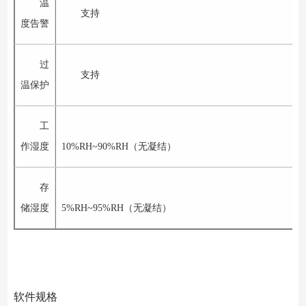
温
支持
度告警
过
支持
温保护
工
作湿度
10%RH~90%RH
（无凝结）
存
储湿度
5%RH~95%RH
（无凝结）
软件规格