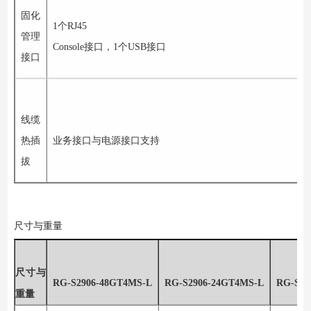
固化
1
个
RJ45
管理
Console
接口，
1
个
USB
接口
接口
线缆
热插
业务接口与电源接口支持
拔
尺寸与重量
尺寸与
RG-S2906-48GT4MS-L
RG-S2906-24GT4MS-L
RG-S29
重量