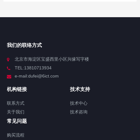
网站导航
产品中心
我们的联络方式
技术中心
北京市海淀区宝盛西里小区兴缘写字楼
TEL:13810713934
解决方案
e-mail:dufei@6ict.com
机构链接
技术支持
产品中心
解决方案
新闻中心
联系方式
技术中心
关于我们
技术咨询
H3C S6520X-54HC-EI交换机 华三LS-
常见问题
6520X-54HC-EI交换机
2025/03/31
416
H3C交换机
H3C
购买流程
S6520X-54HC-EI
H3C交换机金牌代理
华三LS-6520X-