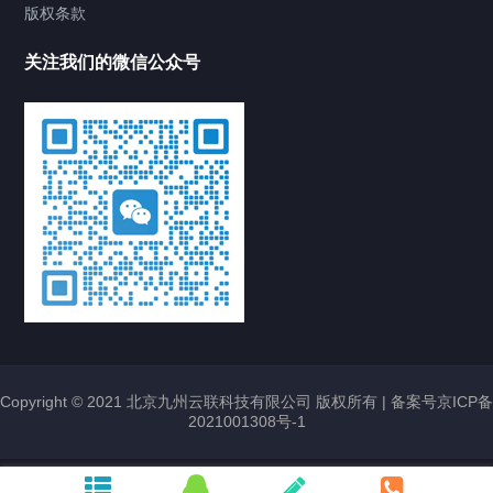
版权条款
54HC-EI
新华三交换机
关注我们的微信公众号
浪潮元脑TS860M7服务器 8路服务器
2024/09/18
1035
浪潮服务器
元脑
TS860M7
元脑通用服务器
塔式服务器
机架服务器
浪潮
TS860M7
浪潮信息
通用服务器
中标麒麟操作系统
2023/02/22
2778
软件产品
中标凌巧
中
标普华
中标麒麟
国产操作系统
操作系统
服务器操作系统
桌面操作系统
华为数通智选S5735S-L48P4S-A1交换
机
2025/02/28
358
华为交换机
FutureMatrix S5735S-L48P4S-A1
华为S5735S-
Copyright © 2021 北京九州云联科技有限公司 版权所有 |
备案号京ICP备
L48P4S-A1交换机
华为数通智选S5735S-L48P4S-A1
2021001308号-1
H3C S5130S-48UN6X-EI-G-V2交换机
华三LS-5130S-48UN6X-EI-G-V2交换机